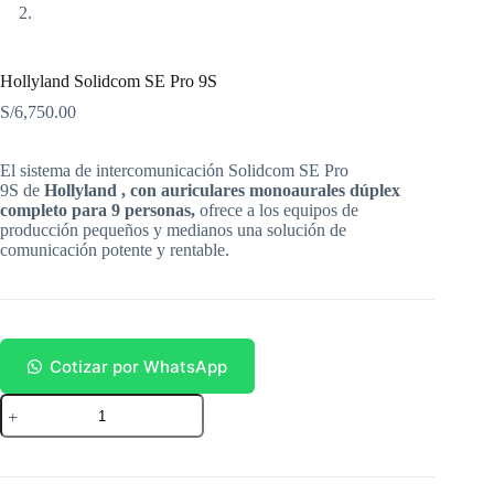
Hollyland Solidcom SE Pro 9S
S/
6,750.00
El sistema de intercomunicación Solidcom SE Pro
9S de
Hollyland
, con auriculares monoaurales dúplex
completo para 9 personas,
ofrece a los equipos de
producción pequeños y medianos una solución de
comunicación potente y rentable.
Cotizar por WhatsApp
Hollyland
Solidcom
SE
Pro
9S