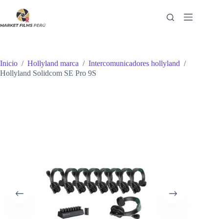
Saltar
al
contenido
Inicio
/
Hollyland marca
/
Intercomunicadores hollyland
/
Hollyland Solidcom SE Pro 9S