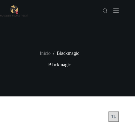
Saltar
al
contenido
Inicio
/
Blackmagic
Blackmagic