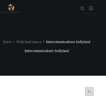
Saltar
al
contenido
Inicio
/
Hollyland marca
/
Intercomunicadores hollyland
Intercomunicadores hollyland