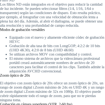
Filtro ND
Los filtros ND están integrados en el objetivo para reducir la cantidad
de luz incidente. Se pueden seleccionar filtros (1/4, 1/16, 1/64 o
transparente) según las condiciones de disparo. Esto resulta práctico,
por ejemplo, al fotografiar con una velocidad de obturación lenta a
plena luz del día. Además, al abrir el diafragma, se puede obtener una
alta resolución y una profundidad de campo reducida.
Modos de grabación versátiles
Equipado con el nuevo y altamente eficiente códec de grabación
HEVC
Grabación de alta tasa de bits con LongGOP; 4:2:2 de 10 bits
(UHD 4K30), 4:2:0 de 8 bits (UHD 4K60)
Se utilizan archivos MOV con compatibilidad y control.
El mismo sistema de archivos que la videocámara profesional
portátil creará automáticamente nombres de archivo de 20
caracteres para facilitar el control de los clips. También admite la
adquisición AVCHD convencional.
Zoom óptico de 20x
El objetivo con zoom óptico de 20x ofrece un zoom óptico de 20x, un
rango de zoom digital i.Zoom máximo de 24x en UHD 4K y un rango
de zoom digital i.Zoom máximo de 32x en 1080p. El objetivo puede
cubrir rápidamente todo el rango de zoom, para que no te pierdas
ninguna toma.
Grabación en cámara superlenta (VFR, 2-60 fps)