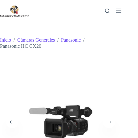
Saltar
al
contenido
Inicio
/
Cámaras Generales
/
Panasonic
/
Panasonic HC CX20