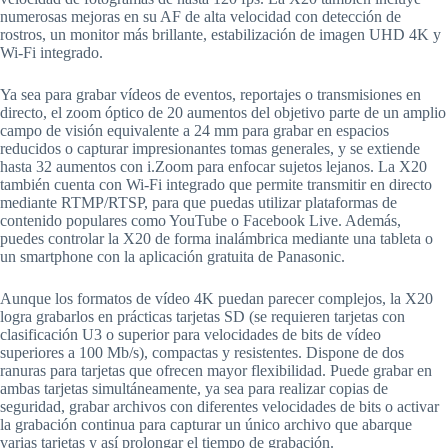
numerosas mejoras en su AF de alta velocidad con detección de
rostros, un monitor más brillante, estabilización de imagen UHD 4K y
Wi-Fi integrado.
Ya sea para grabar vídeos de eventos, reportajes o transmisiones en
directo, el zoom óptico de 20 aumentos del objetivo parte de un amplio
campo de visión equivalente a 24 mm para grabar en espacios
reducidos o capturar impresionantes tomas generales, y se extiende
hasta 32 aumentos con i.Zoom para enfocar sujetos lejanos. La X20
también cuenta con Wi-Fi integrado que permite transmitir en directo
mediante RTMP/RTSP, para que puedas utilizar plataformas de
contenido populares como YouTube o Facebook Live. Además,
puedes controlar la X20 de forma inalámbrica mediante una tableta o
un smartphone con la aplicación gratuita de Panasonic.
Aunque los formatos de vídeo 4K puedan parecer complejos, la X20
logra grabarlos en prácticas tarjetas SD (se requieren tarjetas con
clasificación U3 o superior para velocidades de bits de vídeo
superiores a 100 Mb/s), compactas y resistentes. Dispone de dos
ranuras para tarjetas que ofrecen mayor flexibilidad. Puede grabar en
ambas tarjetas simultáneamente, ya sea para realizar copias de
seguridad, grabar archivos con diferentes velocidades de bits o activar
la grabación continua para capturar un único archivo que abarque
varias tarjetas y así prolongar el tiempo de grabación.