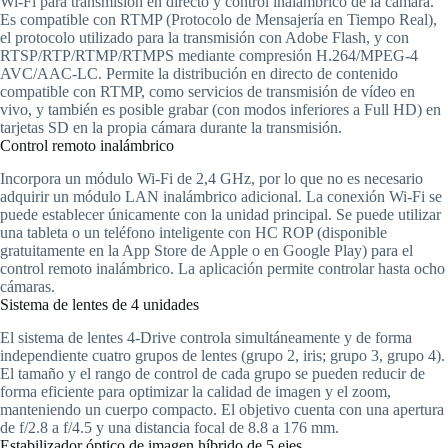
Wi-Fi para transmisión en directo y control inalámbrico de la cámara.
Es compatible con RTMP (Protocolo de Mensajería en Tiempo Real),
el protocolo utilizado para la transmisión con Adobe Flash, y con
RTSP/RTP/RTMP/RTMPS mediante compresión H.264/MPEG-4
AVC/AAC-LC. Permite la distribución en directo de contenido
compatible con RTMP, como servicios de transmisión de vídeo en
vivo, y también es posible grabar (con modos inferiores a Full HD) en
tarjetas SD en la propia cámara durante la transmisión.
Control remoto inalámbrico
Incorpora un módulo Wi-Fi de 2,4 GHz, por lo que no es necesario
adquirir un módulo LAN inalámbrico adicional. La conexión Wi-Fi se
puede establecer únicamente con la unidad principal. Se puede utilizar
una tableta o un teléfono inteligente con HC ROP (disponible
gratuitamente en la App Store de Apple o en Google Play) para el
control remoto inalámbrico. La aplicación permite controlar hasta ocho
cámaras.
Sistema de lentes de 4 unidades
El sistema de lentes 4-Drive controla simultáneamente y de forma
independiente cuatro grupos de lentes (grupo 2, iris; grupo 3, grupo 4).
El tamaño y el rango de control de cada grupo se pueden reducir de
forma eficiente para optimizar la calidad de imagen y el zoom,
manteniendo un cuerpo compacto. El objetivo cuenta con una apertura
de f/2.8 a f/4.5 y una distancia focal de 8.8 a 176 mm.
Estabilizador óptico de imagen híbrido de 5 ejes