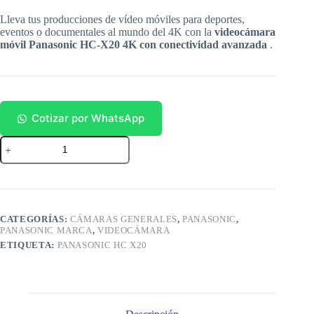
Lleva tus producciones de vídeo móviles para deportes,
eventos o documentales al mundo del 4K con la
videocámara
móvil Panasonic HC-X20 4K con conectividad avanzada
.
Cotizar por WhatsApp
Panasonic
HC
CX20
cantidad
CATEGORÍAS:
CÁMARAS GENERALES
,
PANASONIC
,
PANASONIC MARCA
,
VIDEOCÁMARA
ETIQUETA:
PANASONIC HC X20