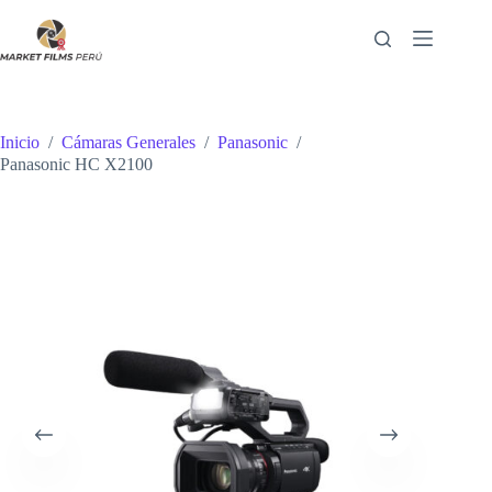
Saltar
al
contenido
Inicio
/
Cámaras Generales
/
Panasonic
/
Panasonic HC X2100