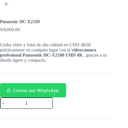
Panasonic HC X2100
S/
8,000.00
Graba vídeo y fotos de alta calidad en UHD 4K60
prácticamente en cualquier lugar con la
videocámara
profesional Panasonic HC-X2100 UHD 4K
, gracias a su
diseño ligero y compacto.
Cotizar por WhatsApp
Panasonic
HC
X2100
cantidad