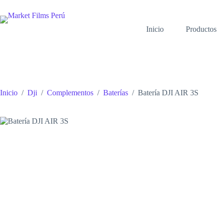
Saltar
al
contenido
Inicio
Productos
Inicio
/
Dji
/
Complementos
/
Baterías
/
Batería DJI AIR 3S