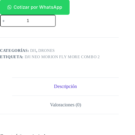
Cotizar por WhatsApp
Neo
2
Fly
More
Combo
cantidad
CATEGORÍAS:
DJI
,
DRONES
ETIQUETA:
DJI NEO MORION FLY MORE COMBO 2
Descripción
Valoraciones (0)