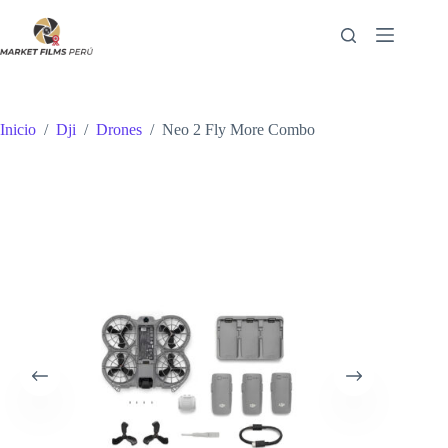
Saltar
al
contenido
Inicio
/
Dji
/
Drones
/
Neo 2 Fly More Combo