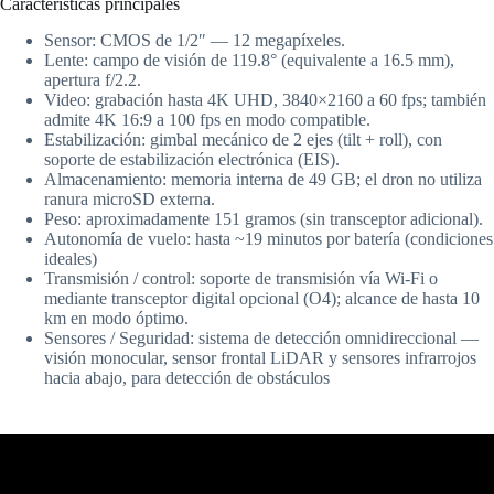
Características principales
Sensor: CMOS de 1/2″ — 12 megapíxeles.
Lente: campo de visión de 119.8° (equivalente a 16.5 mm),
apertura f/2.2.
Video: grabación hasta 4K UHD, 3840×2160 a 60 fps; también
admite 4K 16:9 a 100 fps en modo compatible.
Estabilización: gimbal mecánico de 2 ejes (tilt + roll), con
soporte de estabilización electrónica (EIS).
Almacenamiento: memoria interna de 49 GB; el dron no utiliza
ranura microSD externa.
Peso: aproximadamente 151 gramos (sin transceptor adicional).
Autonomía de vuelo: hasta ~19 minutos por batería (condiciones
ideales)
Transmisión / control: soporte de transmisión vía Wi-Fi o
mediante transceptor digital opcional (O4); alcance de hasta 10
km en modo óptimo.
Sensores / Seguridad: sistema de detección omnidireccional —
visión monocular, sensor frontal LiDAR y sensores infrarrojos
hacia abajo, para detección de obstáculos