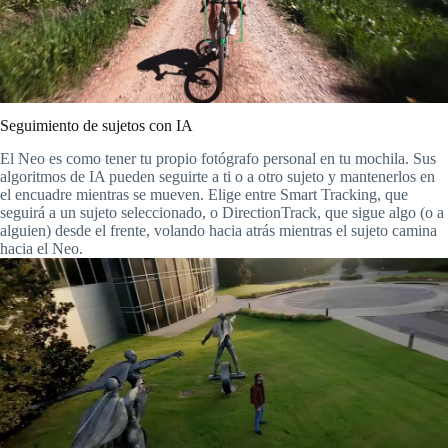
Seguimiento de sujetos con IA
El Neo es como tener tu propio fotógrafo personal en tu mochila. Sus
algoritmos de IA pueden seguirte a ti o a otro sujeto y mantenerlos en
el encuadre mientras se mueven. Elige entre Smart Tracking, que
seguirá a un sujeto seleccionado, o DirectionTrack, que sigue algo (o a
alguien) desde el frente, volando hacia atrás mientras el sujeto camina
hacia el Neo.