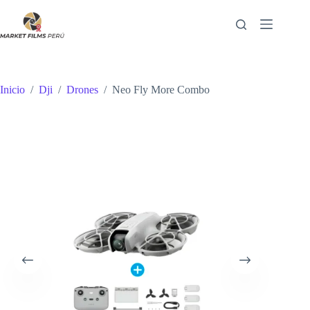
Saltar
al
contenido
Inicio
/
Dji
/
Drones
/
Neo Fly More Combo