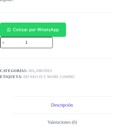
Cotizar por WhatsApp
Neo
Fly
More
Combo
cantidad
CATEGORÍAS:
DJI
,
DRONES
ETIQUETA:
DJI NEO FLY MORE COMBO
Descripción
Valoraciones (0)