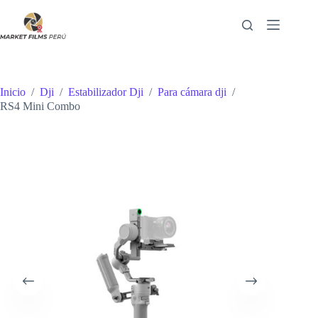
Saltar
al
contenido
Inicio
/
Dji
/
Estabilizador Dji
/
Para cámara dji
/
RS4 Mini Combo