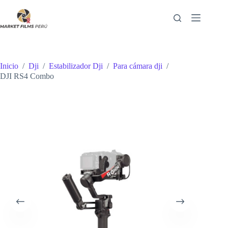
Saltar
al
contenido
Inicio
/
Dji
/
Estabilizador Dji
/
Para cámara dji
/
DJI RS4 Combo