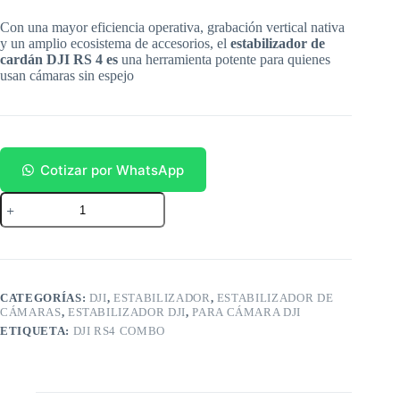
Con una mayor eficiencia operativa, grabación vertical nativa
y un amplio ecosistema de accesorios, el
estabilizador de
cardán DJI RS 4 es
una herramienta potente para quienes
usan cámaras sin espejo
Cotizar por WhatsApp
DJI
RS4
Combo
cantidad
CATEGORÍAS:
DJI
,
ESTABILIZADOR
,
ESTABILIZADOR DE
CÁMARAS
,
ESTABILIZADOR DJI
,
PARA CÁMARA DJI
ETIQUETA:
DJI RS4 COMBO