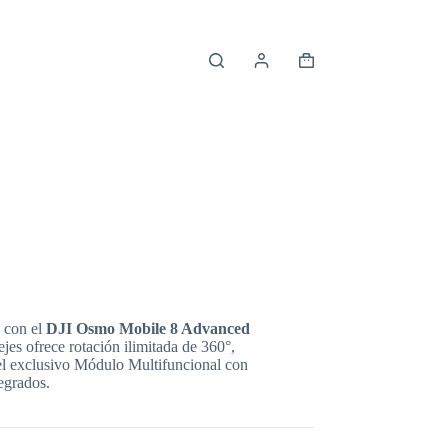
Shopping
cart
 con el
DJI Osmo Mobile 8 Advanced
 ejes ofrece rotación ilimitada de 360°,
el exclusivo Módulo Multifuncional con
egrados.