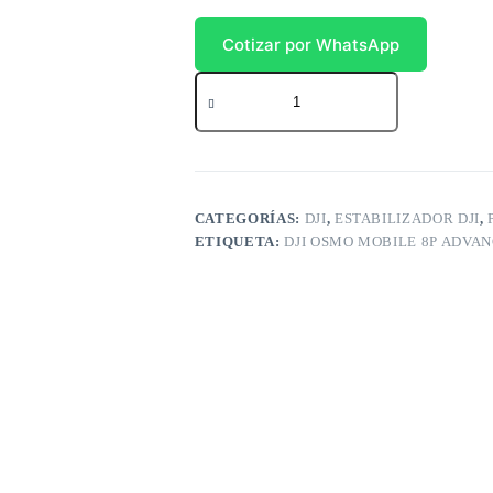
Cotizar por WhatsApp
DJI
Osmo
Mobile
8P
Advanced
Tracking
cantidad
CATEGORÍAS:
DJI
,
ESTABILIZADOR DJI
,
ETIQUETA:
DJI OSMO MOBILE 8P ADVA