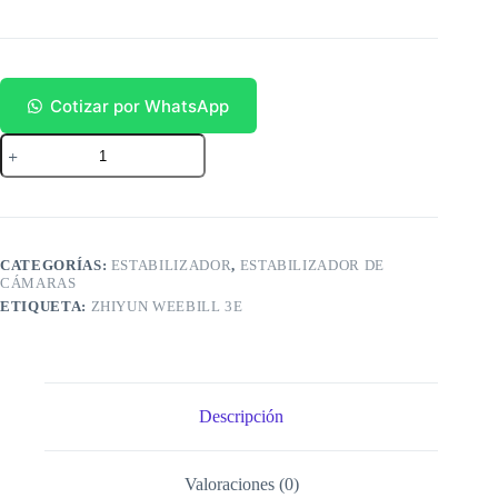
Cotizar por WhatsApp
Zhiyun
Weebill
3E
cantidad
CATEGORÍAS:
ESTABILIZADOR
,
ESTABILIZADOR DE
CÁMARAS
ETIQUETA:
ZHIYUN WEEBILL 3E
Descripción
Valoraciones (0)