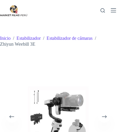
Saltar
al
contenido
Inicio
/
Estabilizador
/
Estabilizador de cámaras
/
Zhiyun Weebill 3E