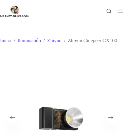
Saltar
al
contenido
Inicio
/
Iluminación
/
Zhiyun
/
Zhiyun Cinepeer CX100