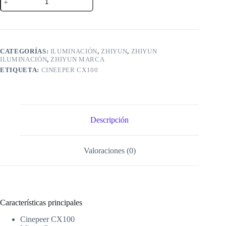
Cinepeer
CX100
cantidad
CATEGORÍAS:
ILUMINACIÓN
,
ZHIYUN
,
ZHIYUN
ILUMINACIÓN
,
ZHIYUN MARCA
ETIQUETA:
CINEEPER CX100
Descripción
Valoraciones (0)
Características principales
Cinepeer CX100