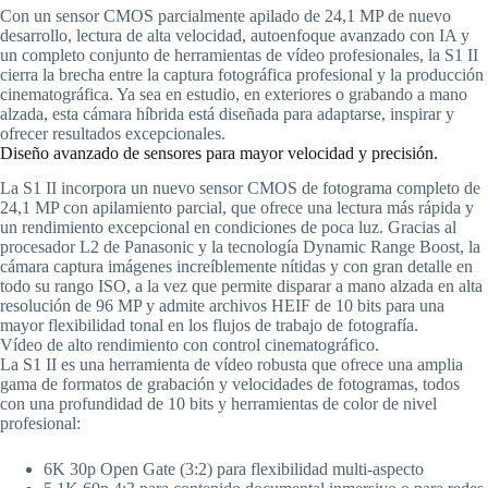
Con un sensor CMOS parcialmente apilado de 24,1 MP de nuevo
desarrollo, lectura de alta velocidad, autoenfoque avanzado con IA y
un completo conjunto de herramientas de vídeo profesionales, la S1 II
cierra la brecha entre la captura fotográfica profesional y la producción
cinematográfica. Ya sea en estudio, en exteriores o grabando a mano
alzada, esta cámara híbrida está diseñada para adaptarse, inspirar y
ofrecer resultados excepcionales.
Diseño avanzado de sensores para mayor velocidad y precisión.
La S1 II incorpora un nuevo sensor CMOS de fotograma completo de
24,1 MP con apilamiento parcial, que ofrece una lectura más rápida y
un rendimiento excepcional en condiciones de poca luz. Gracias al
procesador L2 de Panasonic y la tecnología Dynamic Range Boost, la
cámara captura imágenes increíblemente nítidas y con gran detalle en
todo su rango ISO, a la vez que permite disparar a mano alzada en alta
resolución de 96 MP y admite archivos HEIF de 10 bits para una
mayor flexibilidad tonal en los flujos de trabajo de fotografía.
Vídeo de alto rendimiento con control cinematográfico.
La S1 II es una herramienta de vídeo robusta que ofrece una amplia
gama de formatos de grabación y velocidades de fotogramas, todos
con una profundidad de 10 bits y herramientas de color de nivel
profesional:
6K 30p Open Gate (3:2) para flexibilidad multi-aspecto