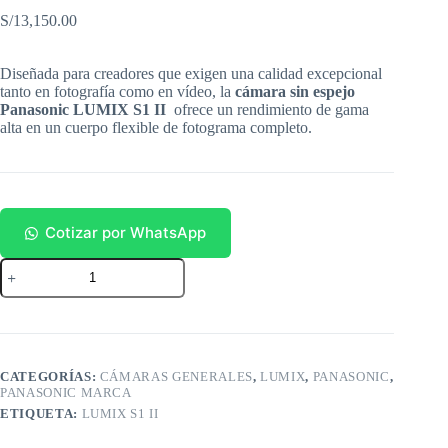
S/
13,150.00
Diseñada para creadores que exigen una calidad excepcional
tanto en fotografía como en vídeo, la
cámara sin espejo
Panasonic LUMIX S1 II
ofrece un rendimiento de gama
alta en un cuerpo flexible de fotograma completo.
Cotizar por WhatsApp
LUMIX
S1
II
cantidad
CATEGORÍAS:
CÁMARAS GENERALES
,
LUMIX
,
PANASONIC
,
PANASONIC MARCA
ETIQUETA:
LUMIX S1 II