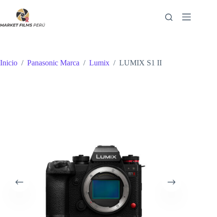
Saltar
al
contenido
Inicio
/
Panasonic Marca
/
Lumix
/
LUMIX S1 II