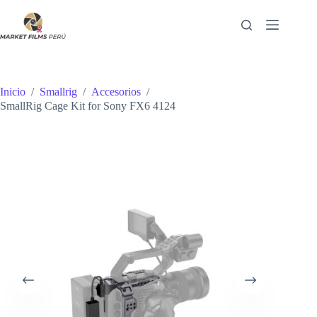
Saltar
al
contenido
Inicio
/
Smallrig
/
Accesorios
/
SmallRig Cage Kit for Sony FX6 4124