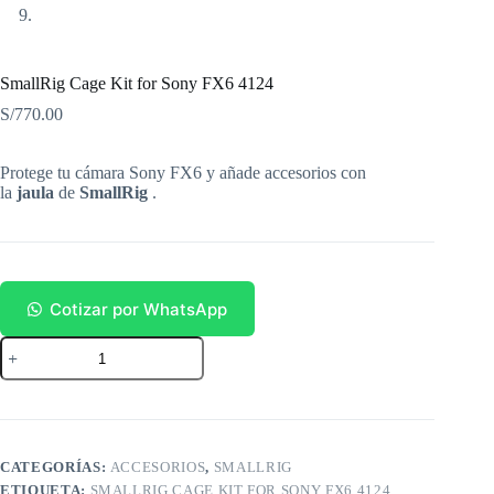
SmallRig Cage Kit for Sony FX6 4124
S/
770.00
Protege tu cámara Sony FX6 y añade accesorios con
la
jaula
de
SmallRig
.
Cotizar por WhatsApp
SmallRig
Cage
Kit
for
Sony
FX6
4124
CATEGORÍAS:
ACCESORIOS
,
SMALLRIG
cantidad
ETIQUETA:
SMALLRIG CAGE KIT FOR SONY FX6 4124