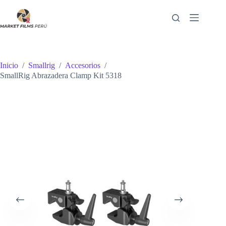
Saltar
al
contenido
Inicio
/
Smallrig
/
Accesorios
/
SmallRig Abrazadera Clamp Kit 5318