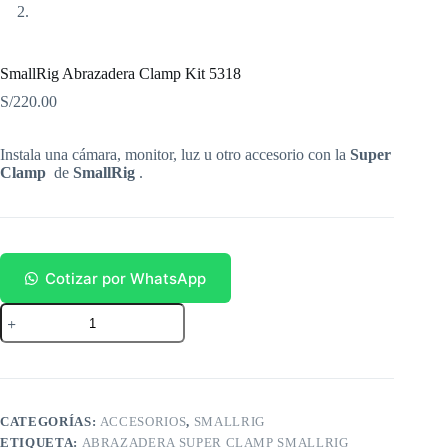
SmallRig Abrazadera Clamp Kit 5318
S/
220.00
Instala una cámara, monitor, luz u otro accesorio con la
Super
Clamp
de
SmallRig
.
Cotizar por WhatsApp
SmallRig
Abrazadera
Clamp
Kit
5318
cantidad
CATEGORÍAS:
ACCESORIOS
,
SMALLRIG
ETIQUETA:
ABRAZADERA SUPER CLAMP SMALLRIG