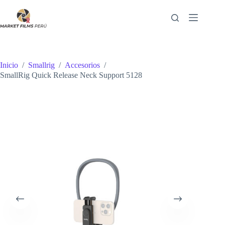
Saltar
al
contenido
Inicio
/
Smallrig
/
Accesorios
/
SmallRig Quick Release Neck Support 5128