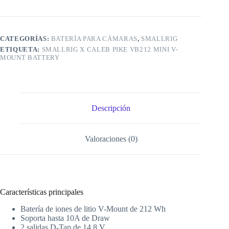
Mount
Battery
cantidad
CATEGORÍAS:
BATERÍA PARA CÁMARAS
,
SMALLRIG
ETIQUETA:
SMALLRIG X CALEB PIKE VB212 MINI V-
MOUNT BATTERY
Descripción
Valoraciones (0)
Características principales
Batería de iones de litio V-Mount de 212 Wh
Soporta hasta 10A de Draw
2 salidas D-Tap de 14,8 V