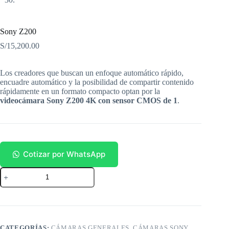
Sony Z200
S/
15,200.00
Los creadores que buscan un enfoque automático rápido,
encuadre automático y la posibilidad de compartir contenido
rápidamente en un formato compacto optan por la
videocámara Sony Z200 4K con sensor CMOS de 1
.
Cotizar por WhatsApp
Sony
Z200
cantidad
CATEGORÍAS:
CÁMARAS GENERALES
,
CÁMARAS SONY
,