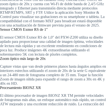
zoom óptico de 20x y cuenta con Wi-Fi de doble banda de 2,4/5 GHz
integrado y Ethernet para transmisión directa mediante protocolos
RTMP/RTMPS, SRT y FTP. Utilice la aplicación Sony Monitor &
Control para visualizar sus grabaciones en su smartphone o tableta. La
compatibilidad con el formato MXF para broadcast estará disponible
con una actualización de firmware prevista para el verano de 2025.
Sensor CMOS Exmor RS de 1″
El sensor CMOS Exmor RS de 1,0″ del PXW-Z200 utiliza su diseño
apilado para proporcionar una calidad de imagen óptima, velocidades
de lectura más rápidas y un excelente rendimiento en condiciones de
poca luz. Produce imágenes 4K extraordinarias utilizando el
sobremuestreo 5K con lectura de píxeles completos.
Zoom óptico más largo de 20x
Capture vistas que van desde primeros planos hasta ángulos amplios en
interiores estrechos utilizando el zoom de 20x de la serie G equivalente
a un 24-480 mm de fotograma completo de 35 mm. Toque la función
Zoom de imagen nítida para expandir el rango de zoom a 30x en 4K y
40x en HD.
Procesamiento BIONZ XR
El último procesador de imagen BIONZ XR TM permite velocidades
de fotogramas más altas, un enfoque automático más rápido, un control
ATW mejorado y una excelente reducción de ruido. La extracción del