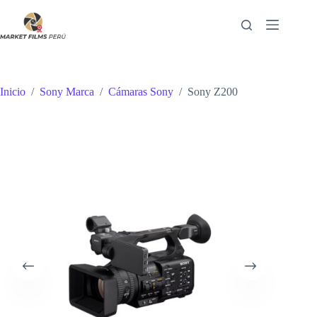
Saltar
al
contenido
Inicio
/
Sony Marca
/
Cámaras Sony
/
Sony Z200