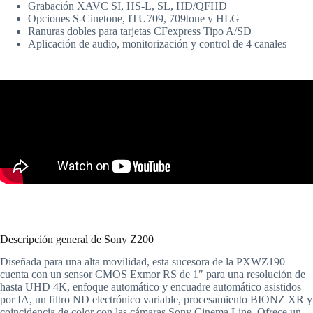
Grabación XAVC SI, HS-L, SL, HD/QFHD
Opciones S-Cinetone, ITU709, 709tone y HLG
Ranuras dobles para tarjetas CFexpress Tipo A/SD
Aplicación de audio, monitorización y control de 4 canales
Descripción general de Sony Z200
Diseñada para una alta movilidad, esta sucesora de la PXWZ190
cuenta con un sensor CMOS Exmor RS de 1″ para una resolución de
hasta UHD 4K, enfoque automático y encuadre automático asistidos
por IA, un filtro ND electrónico variable, procesamiento BIONZ XR y
coincidencia de color con las cámaras Sony Cinema Line. Ofrece un