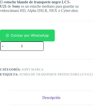
El
estuche blando de transporte negro LCS-
U21
de
Sony
es un estuche mediano para guardar su
videocámara HD, Alpha DSLR, NEX o Cyber-shot.
Cotizar por WhatsApp
Sony
Maletín
LCS-
U21
cantidad
CATEGORÍA:
SONY MARCA
ETIQUETA:
FUNDA DE TRANSPORTE PROTECTORA LCS-U21
Descripción