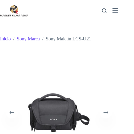
Saltar
al
contenido
Inicio
/
Sony Marca
/
Sony Maletín LCS-U21