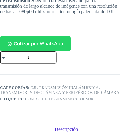
de transmisión SDR
de
DJI
está diseñado para la
transmisión de largo alcance de imágenes con una resolución
de hasta 1080p60 utilizando la tecnología patentada de DJI.
Cotizar por WhatsApp
Combo
de
transmisión
DJI
SDR
cantidad
CATEGORÍAS:
DJI
,
TRANSMISIÓN INALÁMBRICA
,
TRANSMISOR
,
VIDEOCÁMARA Y PERIFÉRICOS DE CÁMARA
ETIQUETA:
COMBO DE TRANSMISIÓN DJI SDR
Descripción