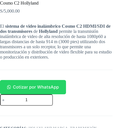
Cosmo C2 Hollyland
S/
5,000.00
El
sistema de video inalámbrico Cosmo C2 HDMI/SDI de
dos transmisores
de
Hollyland
permite la transmisión
inalámbrica de video de alta resolución de hasta 1080p60 a
largas distancias de hasta 914 m (3000 pies) utilizando dos
transmisores a un solo receptor, lo que permite una
monitorización y distribución de video flexible para su estudio
o producción en exteriores.
Cotizar por WhatsApp
Cosmo
C2
Hollyland
cantidad