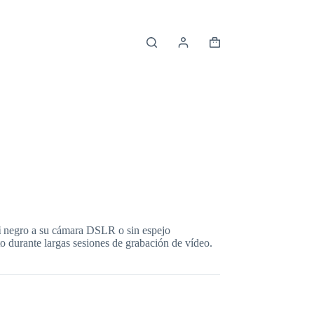
Shopping
cart
i
negro a su cámara DSLR o sin espejo
to durante largas sesiones de grabación de vídeo.