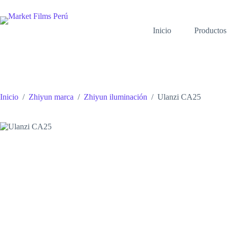
Saltar
al
contenido
Inicio
Productos
Inicio
/
Zhiyun marca
/
Zhiyun iluminación
/
Ulanzi CA25