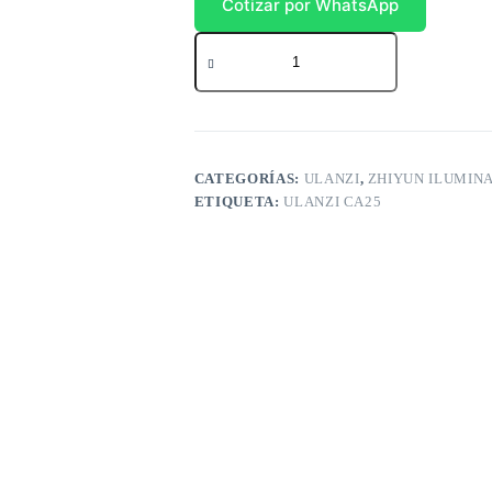
Cotizar por WhatsApp
Ulanzi
CA25
cantidad
CATEGORÍAS:
ULANZI
,
ZHIYUN ILUMIN
ETIQUETA:
ULANZI CA25