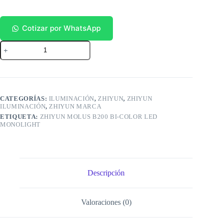
Cotizar por WhatsApp
Zhiyun
MOLUS
B200
cantidad
CATEGORÍAS:
ILUMINACIÓN
,
ZHIYUN
,
ZHIYUN
ILUMINACIÓN
,
ZHIYUN MARCA
ETIQUETA:
ZHIYUN MOLUS B200 BI-COLOR LED
MONOLIGHT
Descripción
Valoraciones (0)