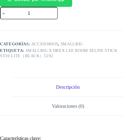
SmallRig
Palo
Selfie
x
Drex
Lee
ST30
CATEGORÍAS:
ACCESORIOS
,
SMALLRIG
Lite
ETIQUETA:
SMALLRIG X DREX LEE BOOM SELFIE STICK
5292
ST30 LITE（BLACK）5292
cantidad
Descripción
Valoraciones (0)
Características clave: