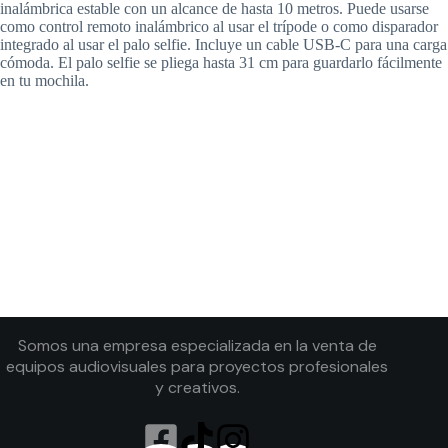
inalámbrica estable con un alcance de hasta 10 metros. Puede usarse
como control remoto inalámbrico al usar el trípode o como disparador
integrado al usar el palo selfie. Incluye un cable USB-C para una carga
cómoda. El palo selfie se pliega hasta 31 cm para guardarlo fácilmente
en tu mochila.
Somos una empresa especializada en la venta de
equipos audiovisuales para proyectos profesionales
y creativos.