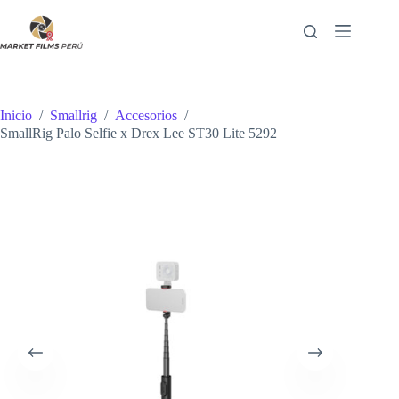
Saltar
al
contenido
Inicio
/
Smallrig
/
Accesorios
/
SmallRig Palo Selfie x Drex Lee ST30 Lite 5292