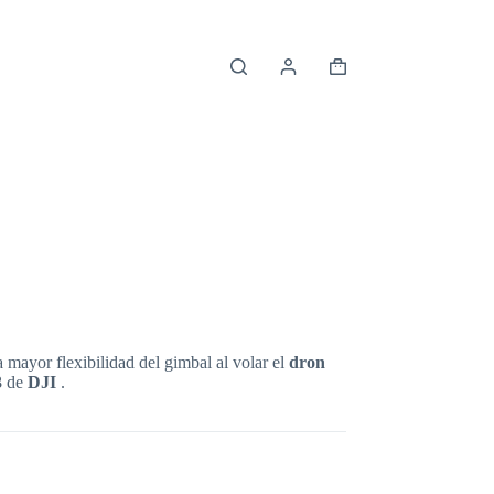
Shopping
cart
 mayor flexibilidad del gimbal al volar el
dron
3
de
DJI
.