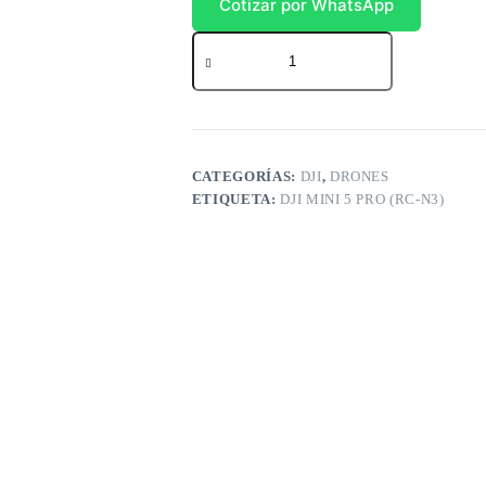
Cotizar por WhatsApp
DJI
Mini
5
Standard
cantidad
CATEGORÍAS:
DJI
,
DRONES
ETIQUETA:
DJI MINI 5 PRO (RC-N3)